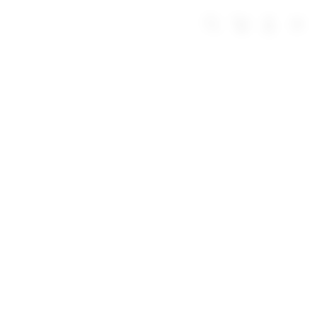
Skip
to
Troli
Login
Navigation
Deposit 5000
content