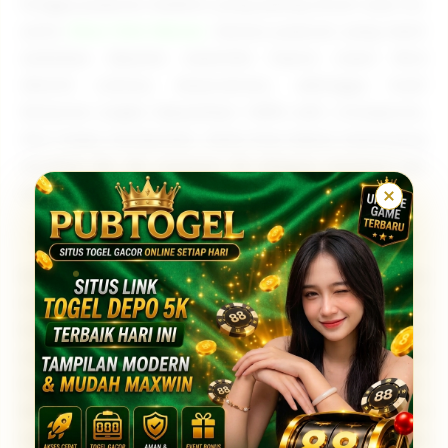
hingga pasaran modern yang paling dicari saat ini,
yaitu
Situs Toto Macau
. Semua pasaran yang kami
sediakan dijamin memiliki lisensi resmi WLA
(World Lottery Association), sehingga hasil
keluaran angka dipastikan 100% adil, transparan,
dan tanpa manipulasi. Anda bisa bebas memasang
taruhan 4D, 3D, maupun 2D dengan minimal bet
terkecil, hanya 100 perak saja!
Mengapa Anda Harus Bergabung di PUBTOGEL
Hari Ini?
Kami menjamin sistem keamanan mutakhir yang
menjaga privasi data Anda tetap aman bersama
kami. Selain itu, proses transaksi deposit dan
withdraw di situs ini sangat kilat, didukung oleh
bank lokal ternama serta e-wallet terpopuler.
Berapapun total kemenangan jackpot yang Anda
dapatkan, pasti akan kami bayar lunas tanpa