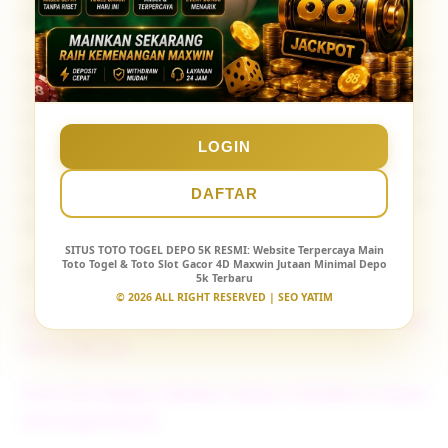
potongan sepeser pun.
Tunggu apa lagi? Jangan biarkan keberuntungan
Anda tertunda. Daftarkan diri Anda sekarang juga
di
PUBTOGEL
, nikmati keseruan menebak angka di
pasaran terlengkap, dan rasakan sensasi meraih JP
LOGIN
Paus dengan modal receh depo 5k. Klik tombol
DAFTAR
daftar hari ini dan mulailah perjalanan Anda
menuju jutawan baru bersama
PUBTOGEL
!
SITUS TOTO TOGEL DEPO 5K RESMI
: Website Terpercaya Main
Toto Togel & Toto Slot Gacor 4D Maxwin Jutaan Minimal Depo
Artikel Terkait :
5k Terbaru
© 2026 ALL RIGHT RESERVED | SEO YATIM
Situs Bandar Togel Terpercaya & Link Agen Slot
Gacor Hari Ini
TOTO 4D Ambyar Bandar Online TOTO88 & Utama
Situs Togel Resmi