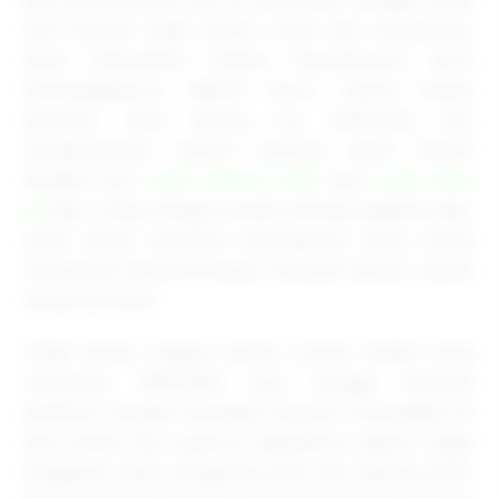
satu bandar togel online resmi dan terpercaya,
kami memahami bahwa kenyamanan serta
keterjangkauan adalah kunci utama dalam
bermain. Oleh karena itu, PUBTOGEL kini
menghadirkan inovasi taruhan super hemat
dengan fitur
togel deposit 5000
atau
togel depo
5k
saja. Cukup dengan modal seharga segelas kopi,
Anda sudah memiliki kesempatan emas untuk
mengubah keberuntungan menjadi jutaan rupiah
setiap harinya!
Tidak hanya unggul dalam urusan modal yang
merakyat, PUBTOGEL juga bangga menjadi
platform dengan
berbagai pasaran terlengkap
di
Asia. Mulai dari pasaran legendaris seperti Togel
Singapore (SGP), Hongkong (HK), dan Sydney (SDY),