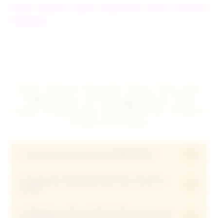
Daftar Bandar Togel Terpercaya Resmi Terbesar
Indonesia
FAQ: Ulasan Seputar Situs Toto Slot
PUBTOGEL 4D Sebagai Situs Toto
Togel Terpercaya Via QRIS 5K Terbaru
Tanpa Potongan
+
1. Apa itu Agen Situs Toto PUBTOGEL?
2. Mengapa minimal deposit harus 5000 via
PUBTOGEL adalah link Agen Situs Toto Online
+
Dana?
terpercaya di Indonesia yang mendukung transaksi
via DANA dan sistem QRIS tanpa potongan dengan
3. Bagaimana jika terjadi kendala saat proses
Metode Dana memungkinkan proses transfer kilat
proses cepat hanya dalam hitungan detik.
+