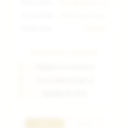
💳
Sistem Deposit
Dana, QRIS, Bank Lokal
⚡
Proses Transaksi
Kilat & Tanpa Potongan
📱
Platform Utama
PUBTOGEL
PROVIDER SLOT TERGACOR
PRAGMATIC PLAY (OLYMPUS)
PG SOFT (MAHJONG WAYS 2)
HABANERO (KOI GATE)
LOGIN
DAFTAR