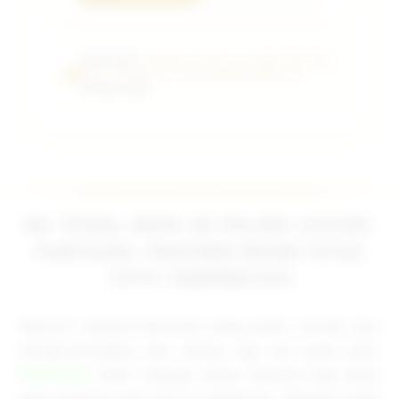
PUBTOGEL:
Website Terpercaya Main Toto Slot
Gacor 4D Maxwin Jutaan Minimal Depo 5k
Terbaik 2026.
BO TOGEL DEPO 5K PALING GACOR:
PUBTOGEL PARTNER RESMI SITUS
TOTO TERPERCAYA
Mencari tempat bertaruh yang aman, murah, dan
menguntungkan kini bukan lagi hal yang sulit.
PUBTOGEL
hadir sebagai solusi terbaik bagi Anda
para pecinta judi toto di Indonesia. Sebagai salah