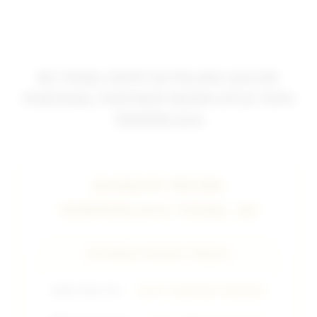
BO TOGEL DEPO 5K PALING GACOR:
PUBTOGEL PARTNER RESMI SITUS TOTO
TERPERCAYA
BANDAR RESMI
TERPERCAYA TOGEL 4D
INFORMASI ENGINE TERBAIK
🔥
Win Rate Slot
98.9% GAMPANG MENANG