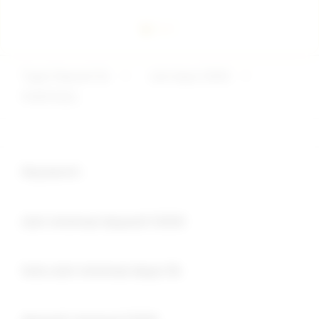
Togel Deposit 5k
>
slot depo 5000
>
PUBTOGEL
Buka
Footer Navigation
Keyword :
Buka
slot minimal deposit 5000
Buka
toto slot minimal depo 5k
Buka