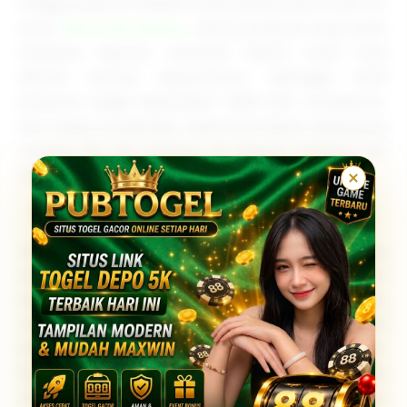
hingga pasaran modern yang paling dicari saat ini,
yaitu
Situs Toto Macau
. Semua pasaran yang kami
sediakan dijamin memiliki lisensi resmi WLA
(World Lottery Association), sehingga hasil
keluaran angka dipastikan 100% adil, transparan,
dan tanpa manipulasi. Anda bisa bebas memasang
taruhan 4D, 3D, maupun 2D dengan minimal bet
terkecil, hanya 100 perak saja!
Mengapa Anda Harus Bergabung di PUBTOGEL
Hari Ini?
Kami menjamin sistem keamanan mutakhir yang
menjaga privasi data Anda tetap aman bersama
kami. Selain itu, proses transaksi deposit dan
withdraw di situs ini sangat kilat, didukung oleh
bank lokal ternama serta e-wallet terpopuler.
Berapapun total kemenangan jackpot yang Anda
dapatkan, pasti akan kami bayar lunas tanpa