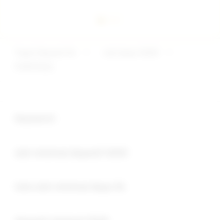
Togel Deposit 5k
>
slot depo 5000
>
PUBTOGEL
Buka
Footer Navigation
Keyword :
Buka
slot minimal deposit 5000
Buka
toto slot minimal depo 5k
Buka