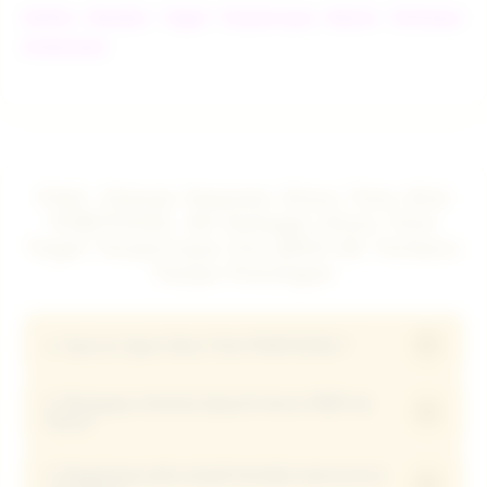
Daftar Bandar Togel Terpercaya Resmi Terbesar
Indonesia
FAQ: Ulasan Seputar Situs Toto Slot
PUBTOGEL 4D Sebagai Situs Toto
Togel Terpercaya Via QRIS 5K Terbaru
Tanpa Potongan
+
1. Apa itu Agen Situs Toto PUBTOGEL?
2. Mengapa minimal deposit harus 5000 via
PUBTOGEL adalah link Agen Situs Toto Online
+
Dana?
terpercaya di Indonesia yang mendukung transaksi
via DANA dan sistem QRIS tanpa potongan dengan
3. Bagaimana jika terjadi kendala saat proses
Metode Dana memungkinkan proses transfer kilat
proses cepat hanya dalam hitungan detik.
+