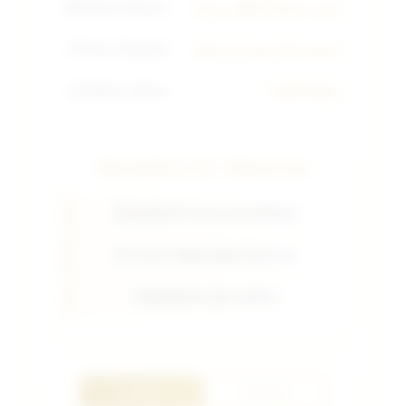
💳
Sistem Deposit
Dana, QRIS, Bank Lokal
⚡
Proses Transaksi
Kilat & Tanpa Potongan
📱
Platform Utama
PUBTOGEL
PROVIDER SLOT TERGACOR
PRAGMATIC PLAY (OLYMPUS)
PG SOFT (MAHJONG WAYS 2)
HABANERO (KOI GATE)
LOGIN
DAFTAR