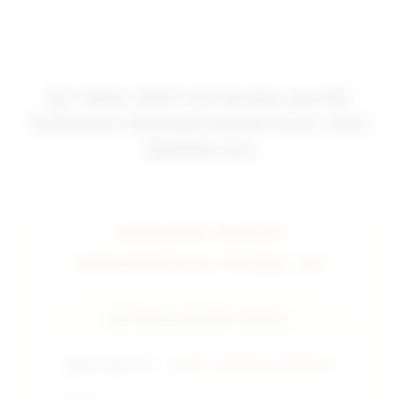
BO TOGEL DEPO 5K PALING GACOR:
PUBTOGEL PARTNER RESMI SITUS TOTO
TERPERCAYA
BANDAR RESMI
TERPERCAYA TOGEL 4D
INFORMASI ENGINE TERBAIK
🔥
Win Rate Slot
98.9% GAMPANG MENANG