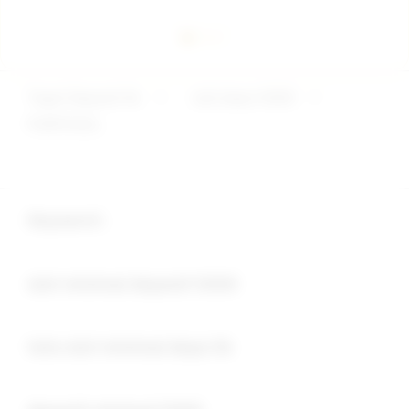
Togel Deposit 5k
>
slot depo 5000
>
PUBTOGEL
Buka
Footer Navigation
Keyword :
Buka
slot minimal deposit 5000
Buka
toto slot minimal depo 5k
Buka