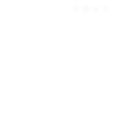
Skip
to
Troli
Login
Navigation
Deposit 5000
content