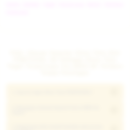
Daftar Bandar Togel Terpercaya Resmi Terbesar
Indonesia
FAQ: Ulasan Seputar Situs Toto Slot
PUBTOGEL 4D Sebagai Situs Toto
Togel Terpercaya Via QRIS 5K Terbaru
Tanpa Potongan
+
1. Apa itu Agen Situs Toto PUBTOGEL?
2. Mengapa minimal deposit harus 5000 via
PUBTOGEL adalah link Agen Situs Toto Online
+
Dana?
terpercaya di Indonesia yang mendukung transaksi
via DANA dan sistem QRIS tanpa potongan dengan
3. Bagaimana jika terjadi kendala saat proses
Metode Dana memungkinkan proses transfer kilat
proses cepat hanya dalam hitungan detik.
+