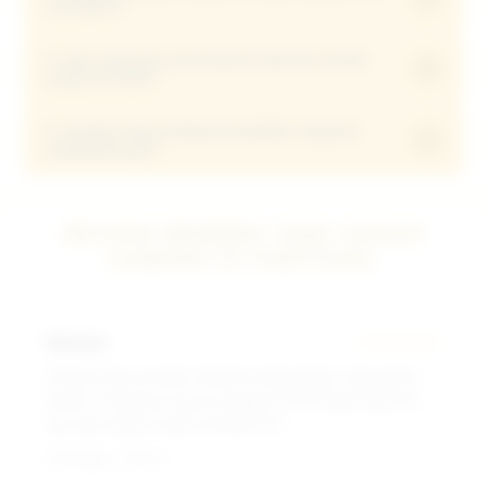
transaksi?
tanpa biaya tambahan, sehingga modal hiburan
hemat 5000 rupiah Anda tetap utuh masuk ke saldo
4. Apa saja jenis permainan hiburan hemat
Jangan khawatir! Layanan support Live Chat VVIP
akun tanpa potongan sepeserpun.
+
yang tersedia?
kami siaga 24 jam penuh untuk membantu
memastikan setiap kendala pengisian saldo minimal
5. Apakah data pribadi pendaftar terjamin
Tersedia ribuan jenis game mulai dari provider slot
deposit 5000 Anda terselesaikan dalam hitungan
+
keamanannya?
ternama seperti Pragmatic Play, PG Soft, dan
detik.
Habanero yang semuanya bisa dimainkan secara
Sangat aman! Kami menggunakan sistem enkripsi
hemat mulai dari modal 5k saja dan juga togel
tingkat tinggi yang memastikan seluruh data
REVIEW MEMBER YANG SUDAH
online.
pendaftar baru tetap terlindungi dan terjaga
GABUNG DI PUBTOGEL
kerahasiaannya.
Rayman
★★★★★
"Engine dan provider terbaik emang beda, main game
Gates of Olympus lancar banget di HP. Modal depo 5k
aja udah dapet scatter berkali-kali."
Terverifikasi - Hari Ini